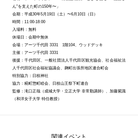
ん"を支えた町の150年〜」
会期：平成30年5月19日（土）〜6月10日（日）
時間：11:00-18:00
入場料：無料
休場日：会期中無休
会場：アーツ千代田 3331 1階104、ウッドデッキ
主催：アーツ千代田 3331
後援：千代田区、一般社団法人千代田区観光協会、社会福祉法
人千代田区社会福祉協議会、麹町出張所地区連合町会
特別協力：日枝神社
協力：糀町惣町睦会、日枝山王祭下町連合
監修：滝口正哉（成城大学・立正大学 非常勤講師）、加藤紫識
（和洋女子大学 特任教授）
関連イベント