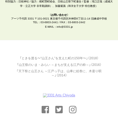
特別協力：
日枝神社
/ 協力：糀町惣町睦会、日枝山王祭下町連合 / 監修：滝口正哉（成城大
学・立正大学 非常勤講師）、加藤紫識（和洋女子大学 特任教授）
〈お問い合わせ〉
アーツ千代田 3331 〒101-0021 東京都千代田区外神田6丁目11-14 旧練成中学校
TEL：03-6803-2441 / FAX：03-6803-2442
E-MAIL：
info@3331.jp
「ときを渡る〜“山王さん”を支えた町の150年〜」（2018）
「山王祭のいま・みらい ～まちが支える江戸の粋～」（2016）
「天下祭と山王さん ～江戸っ子は、山車に絵巻に、木遣り唄
～」（2014）