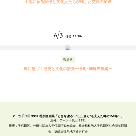
土地に宿る記憶と
文化人たちが残した交流の足跡
6
3
（日）13:30-
町歩き
町に息づく歴史と文化の散策
〜番町・麹町界隈編〜
アーツ千代田 3331 特別企画展「ときを渡る〜"山王さん"を支えた町の150年〜」
主催：アーツ千代田 3331
後援：
千代田区
、
一般社団法人千代田区観光協会
、
社会福祉法人千代田区社会福祉協議
会
、
麹町出張所地区連合町会