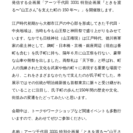
発信する企画展「アーツ千代田 3331 特別企画展『ときを渡
る〜"山王さん"を支えた町の 150 年〜』」を開催致します。
江戸時代初期から大都市江戸の中心部を形成してきた千代田・
中央地域は、当時も今も山王祭と神田祭で盛り上がりをみせて
います。なかでも日枝神社（山王権現）は江戸時代、徳川将軍
家の産土神として、麹町・日本橋・京橋・銀座周辺（現在は番
町も含む）を氏子町に持ち、隔年６月に山王祭を行ない、豪華
な山車や附祭を出しました。両祭礼は「天下祭」と呼ばれ、町
人の洗練された文化を武家や他の町々に表現する重要な場面で
あり、これをさまざまなかたちで支えたのが氏子町でした。本
展示ではその伝統が明治維新後も首都東京に脈々と受け継がれ
ていることに注目し、氏子町の歩んだ150年間の歴史や文化、
街並みの変遷をたどってみたいと思います。
会期中は、トークやワークショップなど関連イベントも多数行
いますので、あわせてぜひご参加ください。
名称：アーツ千代田 3331 特別企画展「ときを渡る〜"山王さ