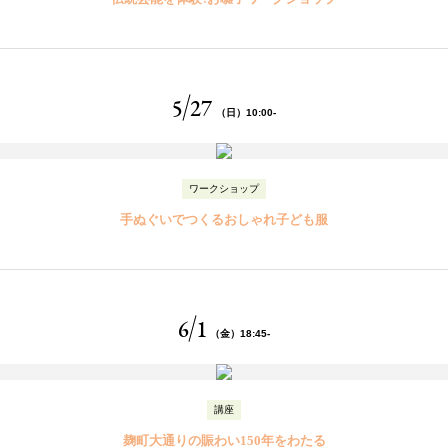
5
27
（日）10:00-
ワークショップ
手ぬぐいでつくる
おしゃれ子ども服
6
1
（金）18:45-
講座
麹町大通りの賑わい
150年をわたる